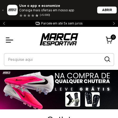
Use o app e economize
ABRIR
Consiga mais ofertas em nosso app
(+5.000)
Entrega 100% garantida
0