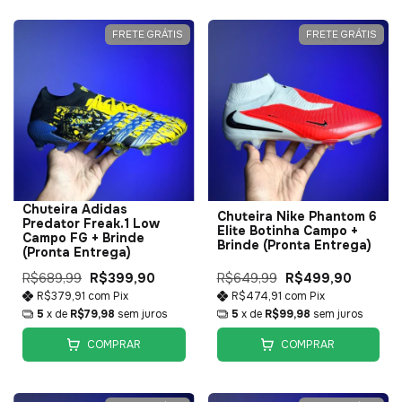
FRETE GRÁTIS
FRETE GRÁTIS
Chuteira Adidas
Chuteira Nike Phantom 6
Predator Freak.1 Low
Elite Botinha Campo +
Campo FG + Brinde
Brinde (Pronta Entrega)
(Pronta Entrega)
R$689,99
R$399,90
R$649,99
R$499,90
R$379,91
com
Pix
R$474,91
com
Pix
5
x de
R$79,98
sem juros
5
x de
R$99,98
sem juros
COMPRAR
COMPRAR