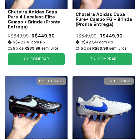
Chuteira Adidas Copa
Chuteira Adidas Copa
Pure 4 Laceless Elite
Pure+ Campo FG + Brinde
Campo + Brinde (Pronta
(Pronta Entrega)
Entrega)
R$649,99
R$449,90
R$649,99
R$449,90
R$427,41
com
Pix
R$427,41
com
Pix
5
x de
R$89,98
sem juros
5
x de
R$89,98
sem juros
COMPRAR
COMPRAR
FRETE GRÁTIS
FRETE GRÁTIS