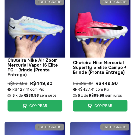
FRETE GRÁTIS
FRETE GRÁTIS
Chuteira Nike Air Zoom
Chuteira Nike Mercurial
Mercurial Vapor 16 Elite
Superfly 5 Elite Campo +
FG + Brinde (Pronta
Brinde (Pronta Entrega)
Entrega)
R$629,99
R$449,90
R$689,99
R$449,90
R$427,41
com
Pix
R$427,41
com
Pix
5
x de
R$89,98
sem juros
5
x de
R$89,98
sem juros
COMPRAR
COMPRAR
FRETE GRÁTIS
FRETE GRÁTIS