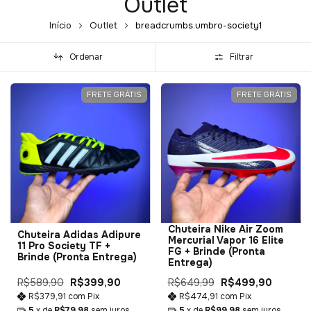
Outlet
Início
Outlet
breadcrumbs.umbro-society1
Ordenar
Filtrar
FRETE GRÁTIS
FRETE GRÁTIS
Chuteira Nike Air Zoom
Chuteira Adidas Adipure
Mercurial Vapor 16 Elite
11 Pro Society TF +
FG + Brinde (Pronta
Brinde (Pronta Entrega)
Entrega)
R$589,90
R$399,90
R$649,99
R$499,90
R$379,91
com
Pix
R$474,91
com
Pix
5
x de
R$79,98
sem juros
5
x de
R$99,98
sem juros