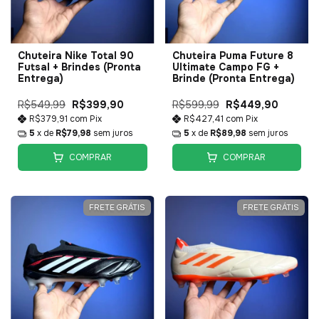
Chuteira Nike Total 90
Chuteira Puma Future 8
Futsal + Brindes (Pronta
Ultimate Campo FG +
Entrega)
Brinde (Pronta Entrega)
R$549,99
R$399,90
R$599,99
R$449,90
R$379,91
com
Pix
R$427,41
com
Pix
5
x de
R$79,98
sem juros
5
x de
R$89,98
sem juros
COMPRAR
COMPRAR
FRETE GRÁTIS
FRETE GRÁTIS