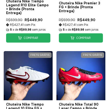
Chuteira Nike Tiempo
Chuteira Nike Premier 3
Legend R10 Elite Campo
FG + Brinde (Pronta
+ Brinde (Pronta
Entrega)
Entrega)
R$599,90
R$449,90
R$599,90
R$449,90
R$427,41
com
Pix
R$427,41
com
Pix
5
x de
R$89,98
sem juros
5
x de
R$89,98
sem juros
COMPRAR
COMPRAR
FRETE GRÁTIS
FRETE GRÁTIS
Chuteira Nike Tiempo
Chuteira Nike Total 90
Legend 10 Elite FG +
Laser Campo + Brinde