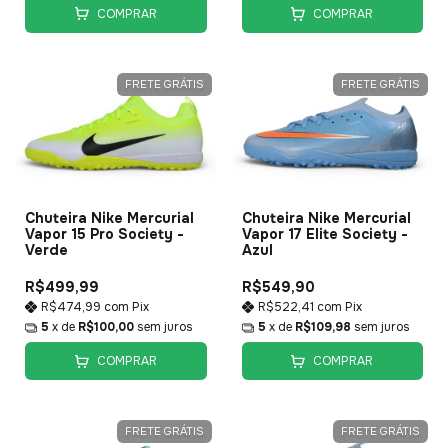
COMPRAR
COMPRAR
FRETE GRÁTIS
FRETE GRÁTIS
Chuteira Nike Mercurial
Chuteira Nike Mercurial
Vapor 15 Pro Society -
Vapor 17 Elite Society -
Verde
Azul
R$499,99
R$549,90
R$474,99
com
Pix
R$522,41
com
Pix
5
x de
R$100,00
sem juros
5
x de
R$109,98
sem juros
COMPRAR
COMPRAR
FRETE GRÁTIS
FRETE GRÁTIS