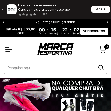
Use o app e economize
ABRIR
Consiga mais ofertas em nosso app
(+5.000)
Entrega 100% garantida
8/8 até R$ 300,00
00
:
15
:
22
:
01
VER PRODUTOS
OFF
Dia(s)
Hora(s)
Min(s)
Seg(s)
0