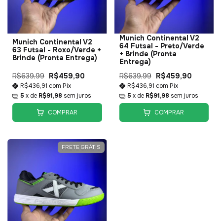
Munich Continental V2
Munich Continental V2
64 Futsal - Preto/Verde
63 Futsal - Roxo/Verde +
+ Brinde (Pronta
Brinde (Pronta Entrega)
Entrega)
R$639,99
R$459,90
R$639,99
R$459,90
R$436,91
com
Pix
R$436,91
com
Pix
5
x de
R$91,98
sem juros
5
x de
R$91,98
sem juros
COMPRAR
COMPRAR
FRETE GRÁTIS