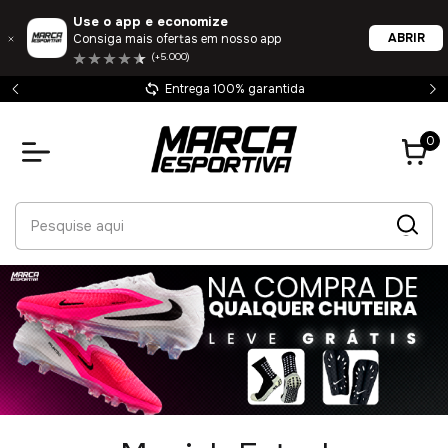
Use o app e economize
ABRIR
Consiga mais ofertas em nosso app
(+5.000)
Entrega 100% garantida
0