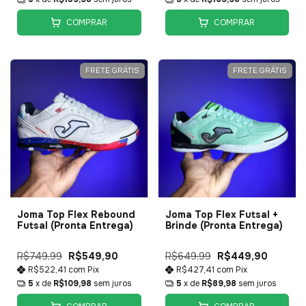
COMPRAR
COMPRAR
FRETE GRÁTIS
FRETE GRÁTIS
Joma Top Flex Rebound
Joma Top Flex Futsal +
Futsal (Pronta Entrega)
Brinde (Pronta Entrega)
R$749,99
R$549,90
R$649,99
R$449,90
R$522,41
com
Pix
R$427,41
com
Pix
5
x de
R$109,98
sem juros
5
x de
R$89,98
sem juros