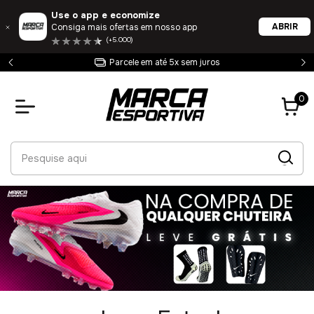
Use o app e economize
ABRIR
Consiga mais ofertas em nosso app
(+5.000)
Entrega 100% garantida
0