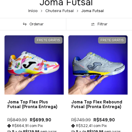
Joma Futsal
Início
Chuteira Futsal
Joma Futsal
Ordenar
Filtrar
FRETE GRÁTIS
FRETE GRÁTIS
Joma Top Flex Plus
Joma Top Flex Rebound
Futsal (Pronta Entrega)
Futsal (Pronta Entrega)
R$849,99
R$699,90
R$749,99
R$549,90
R$664,91
com
Pix
R$522,41
com
Pix
5
x de
R$139,98
sem juros
5
x de
R$109,98
sem juros