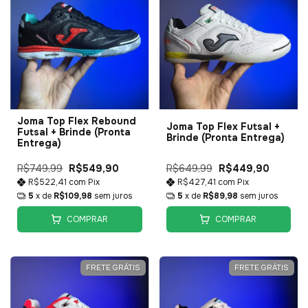
Joma Top Flex Rebound
Joma Top Flex Futsal +
Futsal + Brinde (Pronta
Brinde (Pronta Entrega)
Entrega)
R$749,99
R$549,90
R$649,99
R$449,90
R$522,41
com
Pix
R$427,41
com
Pix
5
x de
R$109,98
sem juros
5
x de
R$89,98
sem juros
COMPRAR
COMPRAR
FRETE GRÁTIS
FRETE GRÁTIS