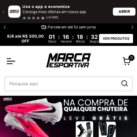
Use o app e economize
ABRIR
Consiga mais ofertas em nosso app
(+5.000)
Parcele em até 5x sem juros
8/8 até R$ 300,00
01
:
16
:
18
:
31
VER PRODUTOS
OFF
Dia(s)
Hora(s)
Min(s)
Seg(s)
0