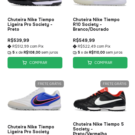
Chuteira Nike Tiempo
Chuteira Nike Tiempo
Ligeira Pro Society -
R10 Society -
Preto
Branco/Dourado
R$539,99
R$549,99
R$512,99
com
Pix
R$522,49
com
Pix
5
x de
R$108,00
sem juros
5
x de
R$110,00
sem juros
COMPRAR
COMPRAR
FRETE GRÁTIS
FRETE GRÁTIS
Chuteira Nike Tiempo 5
Chuteira Nike Tiempo
Society -
Ligeira Pro Society
Preto/Vermelho