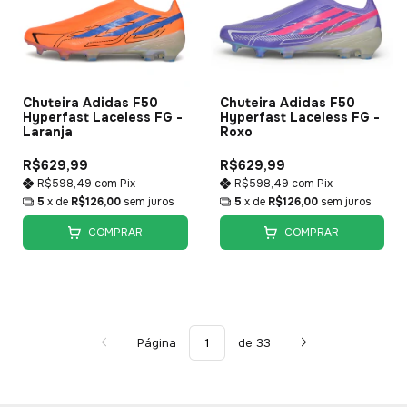
Chuteira Adidas F50
Chuteira Adidas F50
Hyperfast Laceless FG -
Hyperfast Laceless FG -
Laranja
Roxo
R$629,99
R$629,99
R$598,49
com
Pix
R$598,49
com
Pix
5
x de
R$126,00
sem juros
5
x de
R$126,00
sem juros
COMPRAR
COMPRAR
Página
de 33