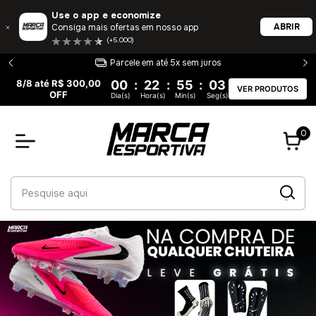
Use o app e economize
ABRIR
Consiga mais ofertas em nosso app
(+5.000)
Entrega 100% garantida
8/8 até R$ 300,00
00
:
22
:
55
:
02
VER PRODUTOS
OFF
Dia(s)
Hora(s)
Min(s)
Seg(s)
0