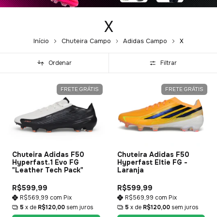
X
Início
Chuteira Campo
Adidas Campo
X
Ordenar
Filtrar
FRETE GRÁTIS
FRETE GRÁTIS
Chuteira Adidas F50
Chuteira Adidas F50
Hyperfast.1 Evo FG
Hyperfast Eltie FG -
"Leather Tech Pack"
Laranja
R$599,99
R$599,99
R$569,99
com
Pix
R$569,99
com
Pix
5
x de
R$120,00
sem juros
5
x de
R$120,00
sem juros