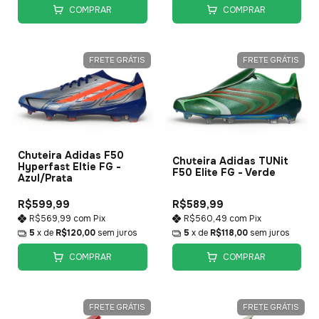
COMPRAR
COMPRAR
FRETE GRÁTIS
FRETE GRÁTIS
Chuteira Adidas F50
Chuteira Adidas TUNit
Hyperfast Eltie FG -
F50 Elite FG - Verde
Azul/Prata
R$599,99
R$589,99
R$569,99
com
Pix
R$560,49
com
Pix
5
x de
R$120,00
sem juros
5
x de
R$118,00
sem juros
COMPRAR
COMPRAR
FRETE GRÁTIS
FRETE GRÁTIS