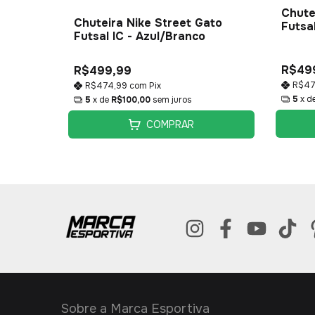
ato
Chute
Chuteira Nike Street Gato
Futsa
Futsal IC - Azul/Branco
R$49
R$499,99
R$47
R$474,99
com
Pix
5
x d
5
x de
R$100,00
sem juros
COMPRAR
Sobre a Marca Esportiva