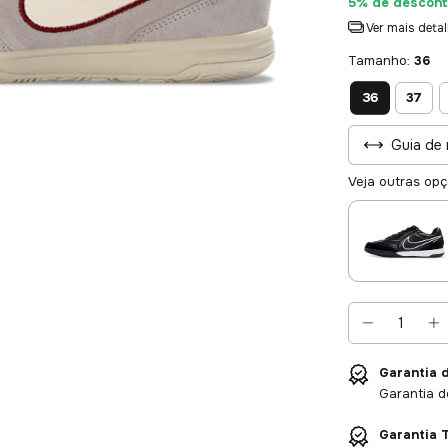
5% de descont
Ver mais deta
Tamanho:
36
36
37
Guia de 
Veja outras op
Garantia 
Garantia d
Garantia T