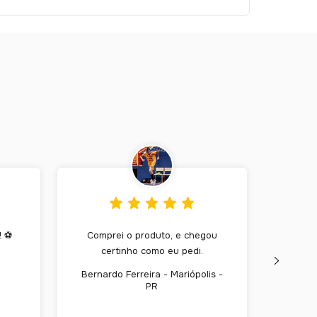
! ⚽
Comprei o produto, e chegou
Ex
certinho como eu pedi.
obr
Bernardo Ferreira - Mariópolis -
Alexan
PR