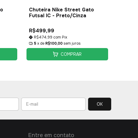
to
Chuteira Nike Street Gato
Chutei
Futsal IC - Preto/Cinza
Futsal 
R$499,99
R$499
R$474,99
com
Pix
R$474
5
x de
R$100,00
sem juros
5
x de
COMPRAR
Entre em contato