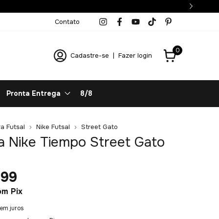
Entrega 100% garantida
Contato
0
Cadastre-se
|
Fazer login
Pronta Entrega
8/8
a Futsal
Nike Futsal
Street Gato
a Nike Tiempo Street Gato
,99
om
Pix
em juros