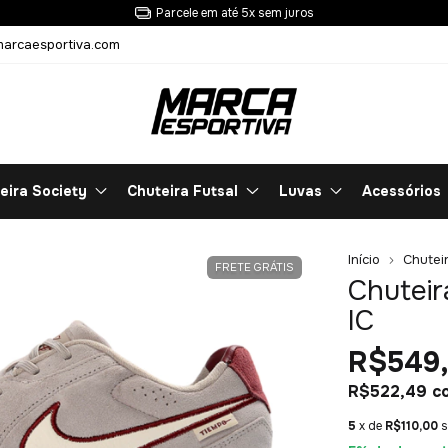
arcaesportiva.com
eira Society
Chuteira Futsal
Luvas
Acessórios
Início
Chuteir
FRETE GRÁTIS
Chuteir
IC
R$549
R$522,49
c
5
x de
R$110,00
s