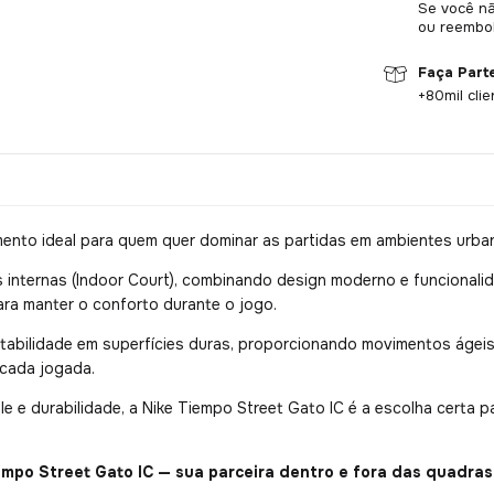
Se você nã
ou reembol
Faça Part
+80mil clie
mento ideal para quem quer dominar as partidas em ambientes urba
s internas (Indoor Court), combinando design moderno e funcionali
para manter o conforto durante o jogo.
tabilidade em superfícies duras, proporcionando movimentos ágeis 
 cada jogada.
e e durabilidade, a Nike Tiempo Street Gato IC é a escolha certa pa
empo Street Gato IC — sua parceira dentro e fora das quadras