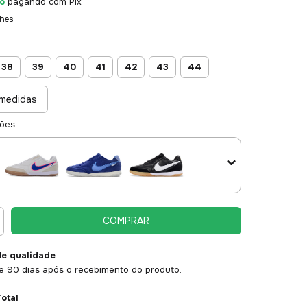
o
pagando com Pix
lhes
38
39
40
41
42
43
44
medidas
ções
de qualidade
e 90 dias após o recebimento do produto.
otal