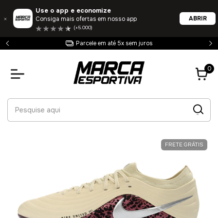
Use o app e economize
ABRIR
Consiga mais ofertas em nosso app
(+5.000)
Parcele em até 5x sem juros
0
FRETE GRÁTIS