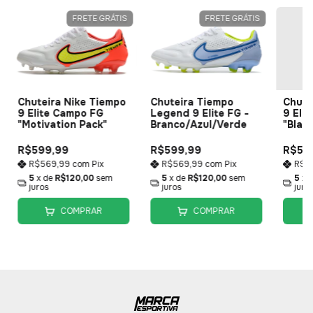
FRETE GRÁTIS
FRETE GRÁTIS
Chuteira Nike Tiempo
Chuteira Tiempo
Chute
9 Elite Campo FG
Legend 9 Elite FG -
9 Eli
"Motivation Pack"
Branco/Azul/Verde
"Blac
R$599,99
R$599,99
R$59
R$569,99
com
Pix
R$569,99
com
Pix
R$5
5
x de
R$120,00
sem
5
x de
R$120,00
sem
5
x 
juros
juros
juro
COMPRAR
COMPRAR