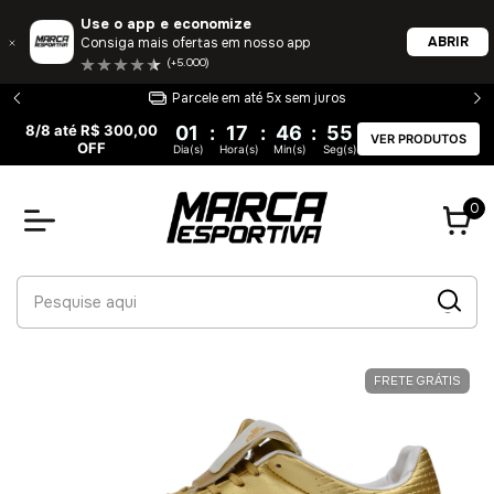
Use o app e economize
ABRIR
Consiga mais ofertas em nosso app
(+5.000)
Parcele em até 5x sem juros
8/8 até R$ 300,00
01
:
17
:
46
:
55
VER PRODUTOS
OFF
Dia(s)
Hora(s)
Min(s)
Seg(s)
0
FRETE GRÁTIS