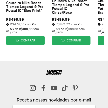
Chuteira Nike React
Chute
Chuteira Nike React
Tiempo Legend 9 Pro
Tiemp
Tiempo Legend 9 Pro
Futsal IC -
Futsal
Futsal IC "Blue Print"
Cinza/Roxo
Branc
R$499,99
R$499,99
R$49
R$474,99
com
Pix
R$474,99
com
Pix
R$4
5
x de
R$100,00
sem
5
x de
R$100,00
sem
5
x 
juros
juros
juro
COMPRAR
COMPRAR
Receba nossas novidades por e-mail