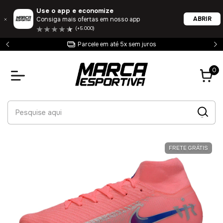
Use o app e economize
ABRIR
Consiga mais ofertas em nosso app
(+5.000)
Parcele em até 5x sem juros
0
FRETE GRÁTIS