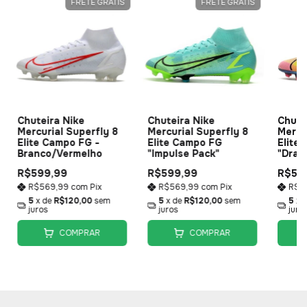
FRETE GRÁTIS
FRETE GRÁTIS
Chuteira Nike
Chuteira Nike
Chute
Mercurial Superfly 8
Mercurial Superfly 8
Mercu
Elite Campo FG -
Elite Campo FG
Elite
Branco/Vermelho
"Impulse Pack"
"Drag
R$599,99
R$599,99
R$59
R$569,99
com
Pix
R$569,99
com
Pix
R$5
5
x de
R$120,00
sem
5
x de
R$120,00
sem
5
x 
juros
juros
juro
COMPRAR
COMPRAR