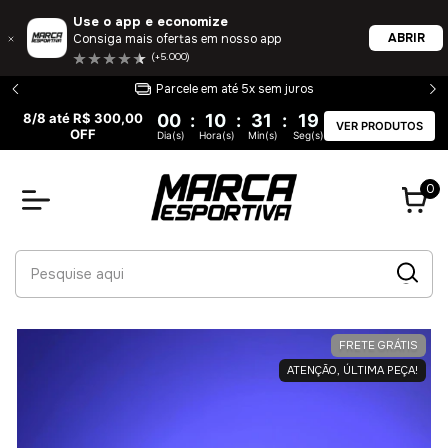
Use o app e economize
ABRIR
Consiga mais ofertas em nosso app
(+5.000)
Parcele em até 5x sem juros
8/8 até R$ 300,00
00
:
10
:
31
:
19
VER PRODUTOS
OFF
Dia(s)
Hora(s)
Min(s)
Seg(s)
0
FRETE GRÁTIS
ATENÇÃO, ÚLTIMA PEÇA!