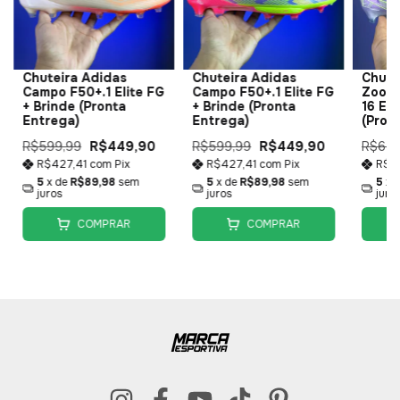
Chuteira Adidas
Chuteira Adidas
Chute
Campo F50+.1 Elite FG
Campo F50+.1 Elite FG
Zoom 
+ Brinde (Pronta
+ Brinde (Pronta
16 Eli
Entrega)
Entrega)
(Pron
R$599,99
R$449,90
R$599,99
R$449,90
R$629
R$427,41
com
Pix
R$427,41
com
Pix
R$4
5
x de
R$89,98
sem
5
x de
R$89,98
sem
5
x 
juros
juros
juro
COMPRAR
COMPRAR