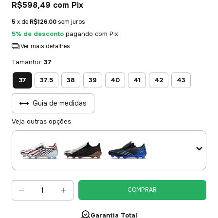
R$598,49
com
Pix
5
x de
R$126,00
sem juros
5% de desconto
pagando com Pix
Ver mais detalhes
Tamanho:
37
37
37.5
38
39
40
41
42
43
Guia de medidas
Veja outras opções
Garantia Total