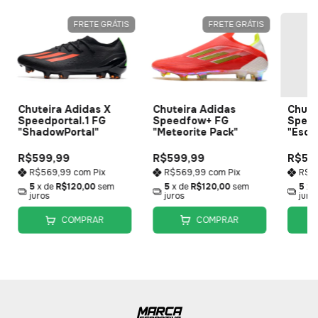
FRETE GRÁTIS
FRETE GRÁTIS
Chuteira Adidas
Chuteira Adidas X
Chute
Speedfow+ FG
Speedportal.1 FG
Spee
"Meteorite Pack"
"ShadowPortal"
"Esca
R$599,99
R$599,99
R$59
R$569,99
com
Pix
R$569,99
com
Pix
R$5
5
x de
R$120,00
sem
5
x de
R$120,00
sem
5
x 
juros
juros
juro
COMPRAR
COMPRAR