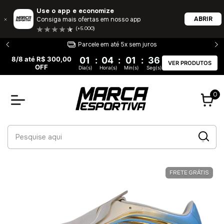
Use o app e economize
ABRIR
Consiga mais ofertas em nosso app
(+5.000)
Parcele em até 5x sem juros
8/8 até R$ 300,00
01
:
04
:
01
:
36
VER PRODUTOS
OFF
Dia(s)
Hora(s)
Min(s)
Seg(s)
0
FRETE GRÁTIS