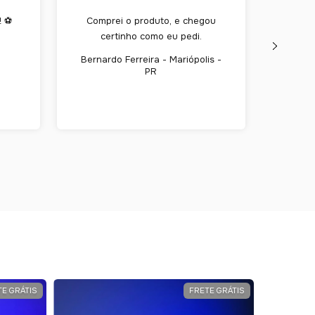
! ⚽
Comprei o produto, e chegou
Ex
certinho como eu pedi.
obr
Bernardo Ferreira - Mariópolis -
Alexan
PR
TE GRÁTIS
FRETE GRÁTIS