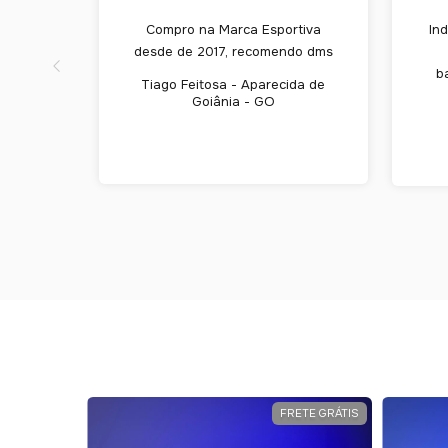
Compro na Marca Esportiva
Ind
desde de 2017, recomendo dms
b
Tiago Feitosa - Aparecida de
Goiânia - GO
ETE GRÁTIS
FRETE GRÁTIS