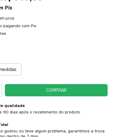
m
Pix
em juros
o
pagando com Pix
lhes
medidas
de qualidade
e 90 dias após o recebimento do produto.
otal
o gostou ou teve algum problema, garantimos a troca
so dentro de 7 dias.