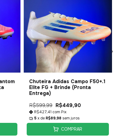
hantom
Chuteira Adidas Campo F50+.1
Chuteir
ta
Elite FG + Brinde (Pronta
Campo 
Entrega)
Entreg
R$599,99
R$449,90
R$599,
R$427,41
com
Pix
R$332,
5
x de
R$89,98
sem juros
5
x de
COMPRAR