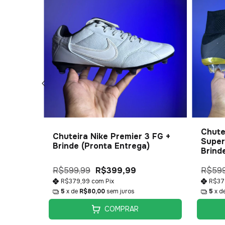
Chute
Chuteira Nike Premier 3 FG +
 FG +
Super
Brinde (Pronta Entrega)
)
Brind
R$599,99
R$399,99
R$599
R$379,99
com
Pix
R$37
5
x de
R$80,00
sem juros
5
x d
COMPRAR