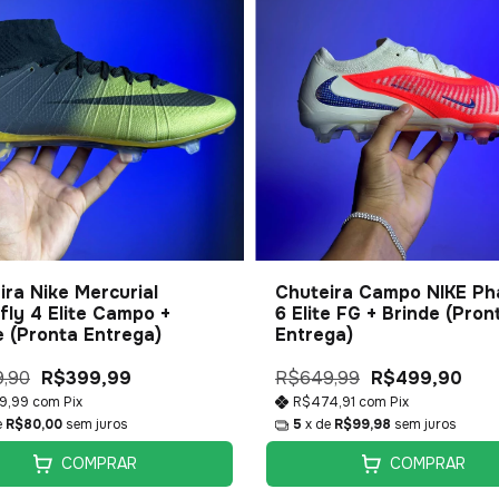
ira Nike Mercurial
Chuteira Campo NIKE P
fly 4 Elite Campo +
6 Elite FG + Brinde (Pron
e (Pronta Entrega)
Entrega)
,90
R$399,99
R$649,99
R$499,90
9,99
com
Pix
R$474,91
com
Pix
e
R$80,00
sem juros
5
x de
R$99,98
sem juros
COMPRAR
COMPRAR