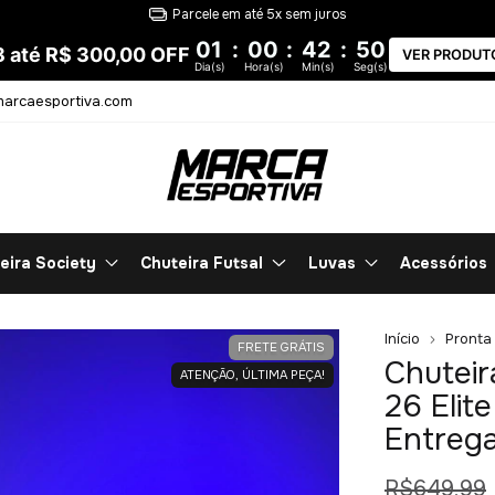
Entrega 100% garantida
01
:
00
:
42
:
49
8 até R$ 300,00 OFF
VER PRODUT
Dia(s)
Hora(s)
Min(s)
Seg(s)
arcaesportiva.com
eira Society
Chuteira Futsal
Luvas
Acessórios
Início
Pronta
FRETE GRÁTIS
Chuteir
ATENÇÃO, ÚLTIMA PEÇA!
26 Elit
Entrega
R$649,99