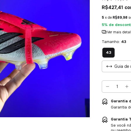
R$427,41
co
5
x de
R$89,98
s
5% de descont
Ver mais deta
Tamanho:
43
43
Guia de 
Garantia 
Garantia d
Garantia T
Se você nã
ou reembol