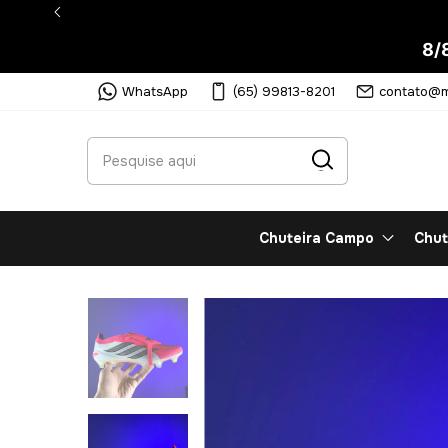
8/
WhatsApp
(65) 99813-8201
contato@m
Chuteira Campo
Chut