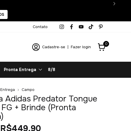
OS
Contato
0
Cadastre-se
|
Fazer login
Pronta Entrega
8/8
 Entrega
Campo
a Adidas Predator Tongue
e FG + Brinde (Pronta
)
R$449,90