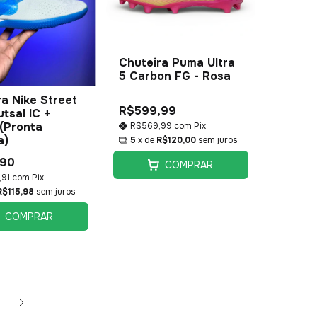
Chuteira Puma Ultra
5 Carbon FG - Rosa
a Nike Street
R$599,99
tsal IC +
 (Pronta
R$569,99
com
Pix
a)
5
x de
R$120,00
sem juros
,90
COMPRAR
,91
com
Pix
R$115,98
sem juros
COMPRAR