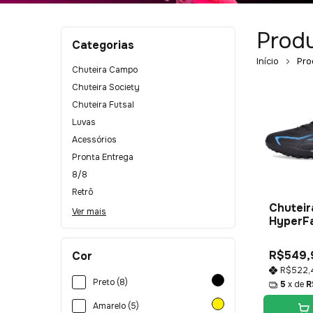
Prod
Categorias
Início
Pro
Chuteira Campo
Chuteira Society
Chuteira Futsal
Luvas
Acessórios
Pronta Entrega
8/8
Retrô
Chuteir
Ver mais
HyperFa
R$549,
Cor
R$522
Preto (8)
5
x de
R
Amarelo (5)