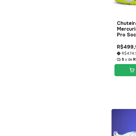
Chuteir
Mercuri
Pro Soc
R$499,
R$474
5
x de
R