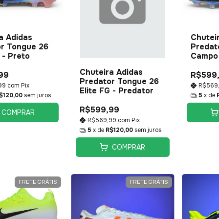
a Adidas
Chutei
r Tongue 26
Predato
 - Preto
Campo 
Chuteira Adidas
99
R$599
Predator Tongue 26
99
com
Pix
R$569
Elite FG - Predator
$120,00
sem juros
5
x de
R$599,99
COMPRAR
R$569,99
com
Pix
5
x de
R$120,00
sem juros
COMPRAR
FRETE GRÁTIS
FRETE GRÁTIS