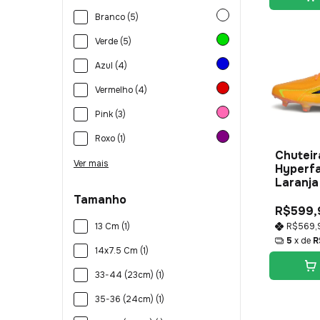
Branco (5)
Verde (5)
Azul (4)
Vermelho (4)
Pink (3)
Roxo (1)
Chuteir
Ver mais
Hyperfa
Laranja
Tamanho
R$599,
R$569,
13 Cm (1)
5
x de
R
14x7.5 Cm (1)
33-44 (23cm) (1)
35-36 (24cm) (1)