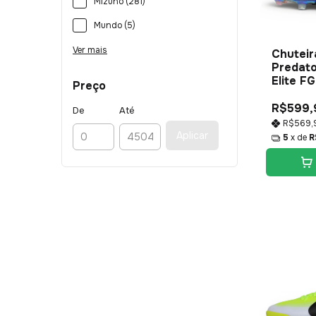
Mizuno (281)
Mundo (5)
Ver mais
Chuteir
Predato
Elite FG
Preço
R$599,
De
Até
R$569,
Aplicar
5
x de
R