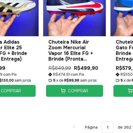
a Adidas
Chuteira Nike Air
Chuteir
r Elite 25
Zoom Mercurial
Gato Fu
FG + Brinde
Vapor 16 Elite FG +
Brinde
 Entrega)
Brinde (Pronta
Entreg
Entrega)
99
R$649,99
R$499,90
R$579
49
com
Pix
R$474,91
com
Pix
R$550
$130,00
sem juros
5
x de
R$99,98
sem juros
5
x de
COMPRAR
COMPRAR
Página
de 262