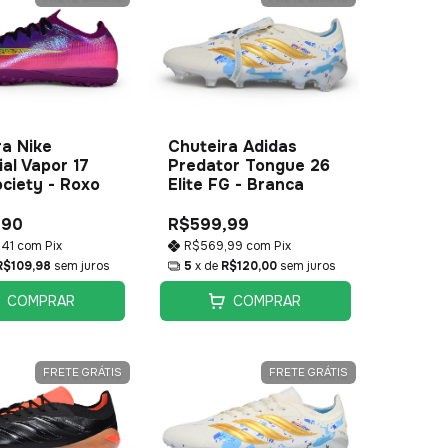
Chuteira Adidas
ra Nike
Predator Tongue 26
al Vapor 17
Elite FG - Branca
ociety - Roxo
R$599,99
,90
R$569,99
com
Pix
,41
com
Pix
5
x de
R$120,00
sem juros
R$109,98
sem juros
COMPRAR
COMPRAR
FRETE GRÁTIS
FRETE GRÁTIS