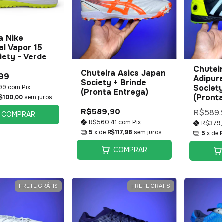
a Nike
al Vapor 15
iety - Verde
Chutei
Chuteira Asics Japan
99
Adipure
Society + Brinde
Society
,99
com
Pix
(Pronta Entrega)
(Pront
$100,00
sem juros
R$589,90
R$589,
COMPRAR
R$560,41
com
Pix
R$379
5
x de
R$117,98
sem juros
5
x de
COMPRAR
FRETE GRÁTIS
FRETE GRÁTIS