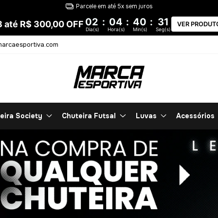
Entrega 100% garantida
02
:
04
:
40
:
30
8 até R$ 300,00 OFF
VER PRODUT
Dia(s)
Hora(s)
Min(s)
Seg(s)
arcaesportiva.com
eira Society
Chuteira Futsal
Luvas
Acessórios