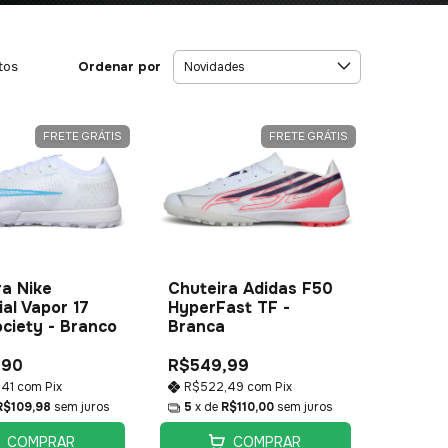
Ordenar por
tos
FRETE GRÁTIS
FRETE GRÁTIS
ra Nike
Chuteira Adidas F50
al Vapor 17
HyperFast TF -
ociety - Branco
Branca
,90
R$549,99
,41
com
Pix
R$522,49
com
Pix
R$109,98
sem juros
5
x de
R$110,00
sem juros
COMPRAR
COMPRAR