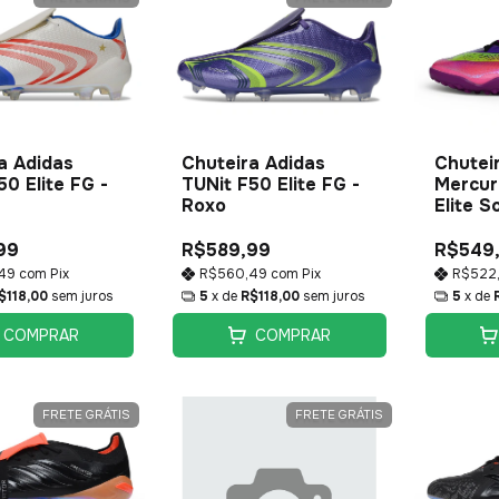
a Adidas
Chuteira Adidas
Chutei
50 Elite FG -
TUNit F50 Elite FG -
Mercuri
Roxo
Elite S
99
R$589,99
R$549
,49
com
Pix
R$560,49
com
Pix
R$522
$118,00
sem juros
5
x de
R$118,00
sem juros
5
x de
COMPRAR
COMPRAR
FRETE GRÁTIS
FRETE GRÁTIS