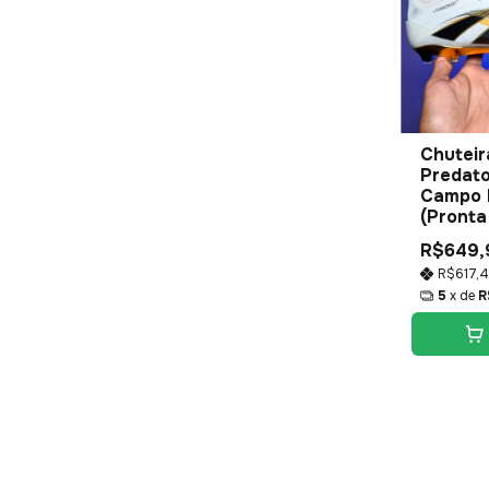
Chuteir
Predato
Campo 
(Pronta
R$649,
R$617,
5
x de
R