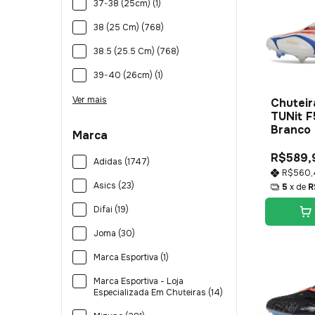
37-38 (25cm) (1)
38 (25 Cm) (768)
38.5 (25.5 Cm) (768)
39-40 (26cm) (1)
Ver mais
Chuteir
TUNit F
Branco
Marca
R$589,
Adidas (1747)
R$560
Asics (23)
5
x de
R
Difai (19)
Joma (30)
Marca Esportiva (1)
Marca Esportiva - Loja
Especializada Em Chuteiras (14)