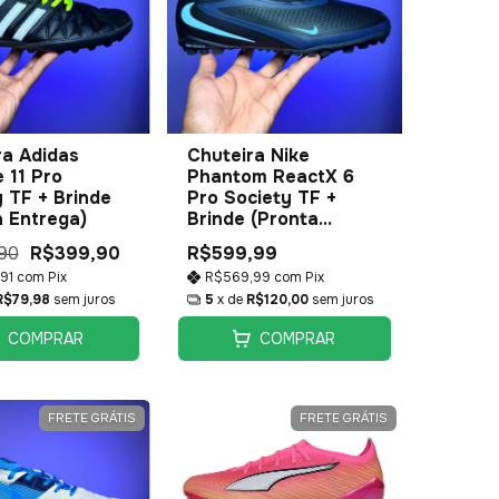
ra Adidas
Chuteira Nike
 11 Pro
Phantom ReactX 6
 TF + Brinde
Pro Society TF +
a Entrega)
Brinde (Pronta
Entrega)
90
R$399,90
R$599,99
,91
com
Pix
R$569,99
com
Pix
R$79,98
sem juros
5
x de
R$120,00
sem juros
COMPRAR
COMPRAR
FRETE GRÁTIS
FRETE GRÁTIS