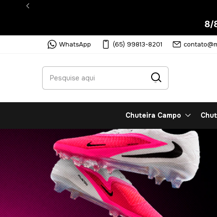
8/
WhatsApp
(65) 99813-8201
contato@m
Chuteira Campo
Chut