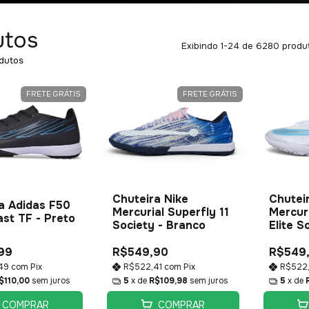
utos
Exibindo 1-24 de 6280 produ
dutos
FRETE GRÁTIS
FRETE GRÁTIS
Chuteira Nike
Chutei
a Adidas F50
Mercurial Superfly 11
Mercuri
st TF - Preto
Society - Branco
Elite S
99
R$549,90
R$549
,49
com
Pix
R$522,41
com
Pix
R$522
$110,00
sem juros
5
x de
R$109,98
sem juros
5
x de
COMPRAR
COMPRAR