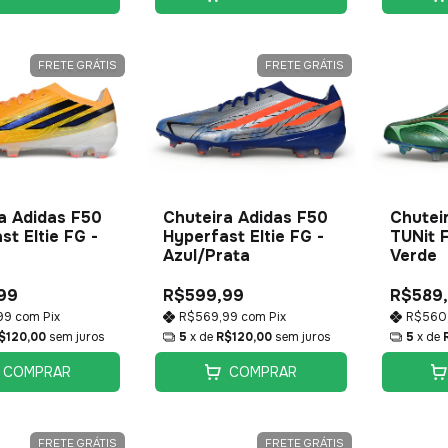
FRETE GRÁTIS
FRETE GRÁTIS
a Adidas F50
Chuteira Adidas F50
Chutei
st Eltie FG -
Hyperfast Eltie FG -
TUNit F
Azul/Prata
Verde
99
R$599,99
R$589
99
com
Pix
R$569,99
com
Pix
R$560
$120,00
sem juros
5
x de
R$120,00
sem juros
5
x de
COMPRAR
COMPRAR
FRETE GRÁTIS
FRETE GRÁTIS